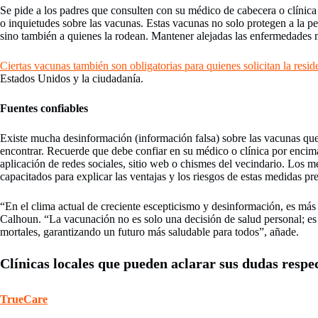
Se pide a los padres que consulten con su médico de cabecera o clínica 
o inquietudes sobre las vacunas. Estas vacunas no solo protegen a la pe
sino también a quienes la rodean. Mantener alejadas las enfermedades 
Ciertas vacunas también son obligatorias para quienes solicitan la resid
Estados Unidos y la ciudadanía.
Fuentes confiables
Existe mucha desinformación (información falsa) sobre las vacunas que 
encontrar. Recuerde que debe confiar en su médico o clínica por encim
aplicación de redes sociales, sitio web o chismes del vecindario. Los m
capacitados para explicar las ventajas y los riesgos de estas medidas pr
“En el clima actual de creciente escepticismo y desinformación, es más
Calhoun. “La vacunación no es solo una decisión de salud personal; es
mortales, garantizando un futuro más saludable para todos”, añade.
Clínicas locales que pueden aclarar sus dudas respe
TrueCare