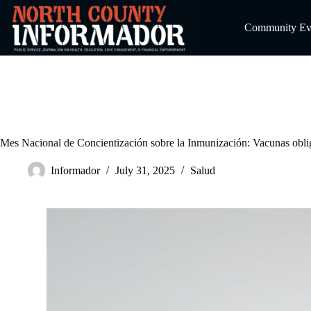
Skip
to
Community Even
content
Mes Nacional de Concientización sobre la Inmunización: Vacunas obliga
Informador
July 31, 2025
Salud