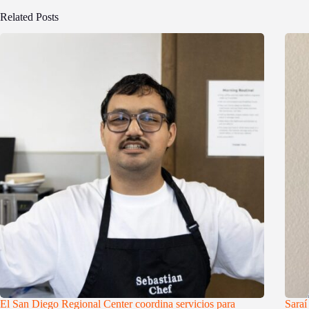
Related Posts
El San Diego Regional Center coordina servicios para
Saraí