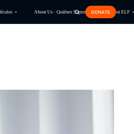
DONATE
tículos
About Us · Quiénes Somos
About ELF