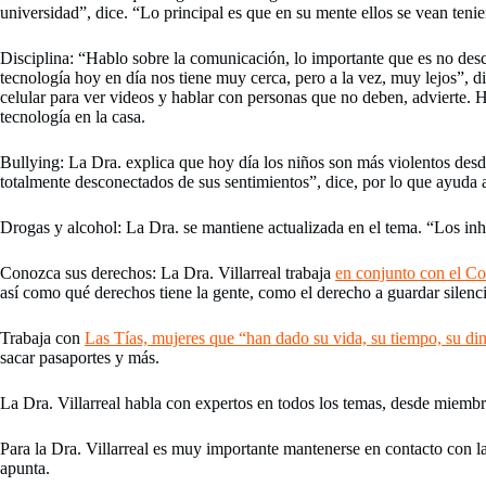
universidad”, dice. “Lo principal es que en su mente ellos se vean tenie
Disciplina: “Hablo sobre la comunicación, lo importante que es no de
tecnología hoy en día nos tiene muy cerca, pero a la vez, muy lejos”, d
celular para ver videos y hablar con personas que no deben, advierte. H
tecnología en la casa.
Bullying: La Dra. explica que hoy día los niños son más violentos desd
totalmente desconectados de sus sentimientos”, dice, por lo que ayuda a
Drogas y alcohol: La Dra. se mantiene actualizada en el tema. “Los inh
Conozca sus derechos: La Dra. Villarreal trabaja
en conjunto con el C
así como qué derechos tiene la gente, como el derecho a guardar silenc
Trabaja con
Las Tías, mujeres que “han dado su vida, su tiempo, su din
sacar pasaportes y más.
La Dra. Villarreal habla con expertos en todos los temas, desde miembr
Para la Dra. Villarreal es muy importante mantenerse en contacto con 
apunta.