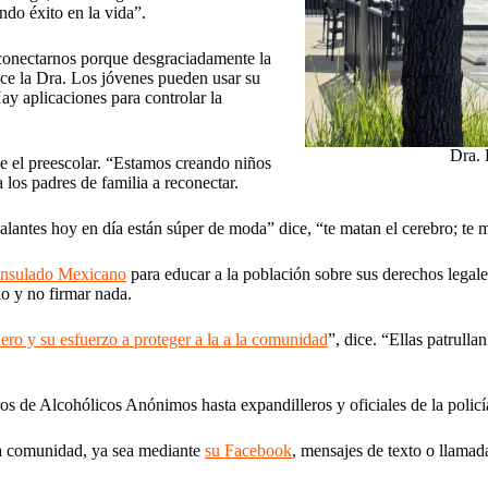
ndo éxito en la vida”.
sconectarnos porque desgraciadamente la
ice la Dra. Los jóvenes pueden usar su
ay aplicaciones para controlar la
Dra. 
e el preescolar. “Estamos creando niños
 los padres de familia a reconectar.
alantes hoy en día están súper de moda” dice, “te matan el cerebro; te 
onsulado Mexicano
para educar a la población sobre sus derechos legales
io y no firmar nada.
ero y su esfuerzo a proteger a la a la comunidad
”, dice. “Ellas patrull
os de Alcohólicos Anónimos hasta expandilleros y oficiales de la policí
la comunidad, ya sea mediante
su Facebook
, mensajes de texto o llamad