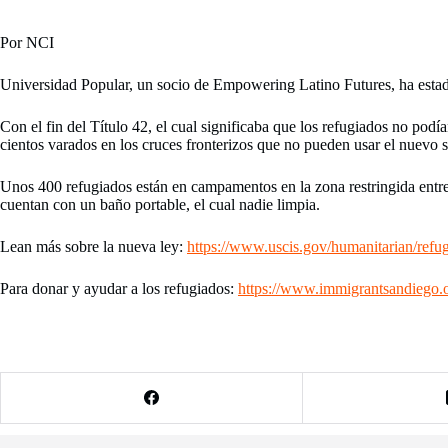
Por NCI
Universidad Popular, un socio de Empowering Latino Futures, ha estado 
Con el fin del Título 42, el cual significaba que los refugiados no pod
cientos varados en los cruces fronterizos que no pueden usar el nuevo s
Unos 400 refugiados están en campamentos en la zona restringida entre la
cuentan con un baño portable, el cual nadie limpia.
Lean más sobre la nueva ley:
https://www.uscis.gov/humanitarian/ref
Para donar y ayudar a los refugiados:
https://www.immigrantsandiego.o