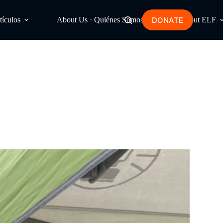
DONATE
tículos
About Us · Quiénes Somos
About ELF