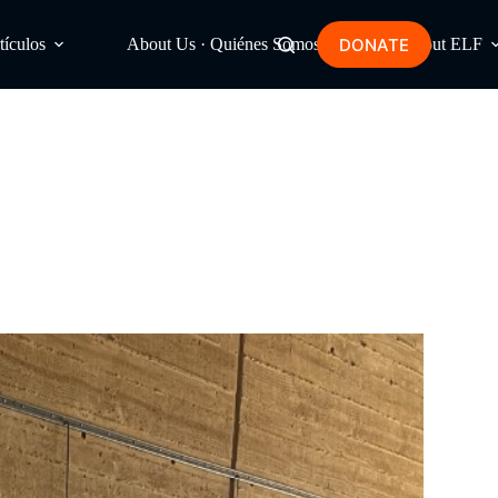
DONATE
tículos
About Us · Quiénes Somos
About ELF