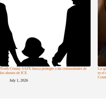
North County SAFE busca proteger a las comunidades de
La ap
los abusos de ICE
es el
Coun
July 1, 2026