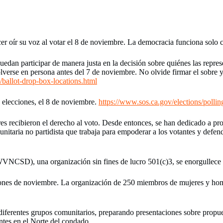
cer oír su voz al votar el 8 de noviembre. La democracia funciona solo 
edan participar de manera justa en la decisión sobre quiénes las repres
lverse en persona antes del 7 de noviembre. No olvide firmar el sobre y
/ballot-drop-box-locations.html
s elecciones, el 8 de noviembre.
https://www.sos.ca.gov/elections/pollin
 recibieron el derecho al voto. Desde entonces, se han dedicado a prot
taria no partidista que trabaja para empoderar a los votantes y defende
NCSD), una organización sin fines de lucro 501(c)3, se enorgullece d
ciones de noviembre. La organización de 250 miembros de mujeres y hom
iferentes grupos comunitarios, preparando presentaciones sobre propuest
ntes en el Norte del condado.