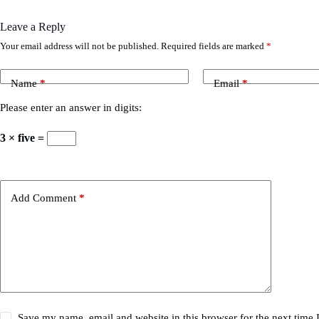
Leave a Reply
Your email address will not be published.
Required fields are marked
*
Name
*
Email
*
Please enter an answer in digits:
3 × five =
Add Comment
*
Save my name, email and website in this browser for the next time