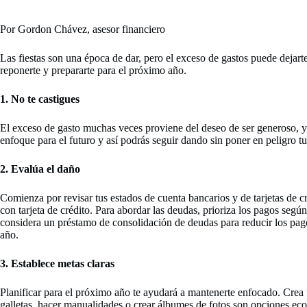
Por Gordon Chávez, asesor financiero
Las fiestas son una época de dar, pero el exceso de gastos puede dejar
reponerte y prepararte para el próximo año.
1. No te castigues
El exceso de gasto muchas veces proviene del deseo de ser generoso, y 
enfoque para el futuro y así podrás seguir dando sin poner en peligro tu
2. Evalúa el daño
Comienza por revisar tus estados de cuenta bancarios y de tarjetas de c
con tarjeta de crédito. Para abordar las deudas, prioriza los pagos segú
considera un préstamo de consolidación de deudas para reducir los pagos
año.
3. Establece metas claras
Planificar para el próximo año te ayudará a mantenerte enfocado. Crea 
galletas, hacer manualidades o crear álbumes de fotos son opciones econ