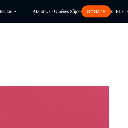
DONATE
tículos
About Us · Quiénes Somos
About ELF