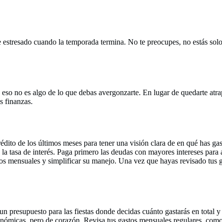
te estresado cuando la temporada termina. No te preocupes, no estás sol
eso no es algo de lo que debas avergonzarte. En lugar de quedarte atrap
s finanzas.
rédito de los últimos meses para tener una visión clara de en qué has g
n la tasa de interés. Paga primero las deudas con mayores intereses para
 mensuales y simplificar su manejo. Una vez que hayas revisado tus gasto
un presupuesto para las fiestas donde decidas cuánto gastarás en total 
ómicas, pero de corazón. Revisa tus gastos mensuales regulares, como su