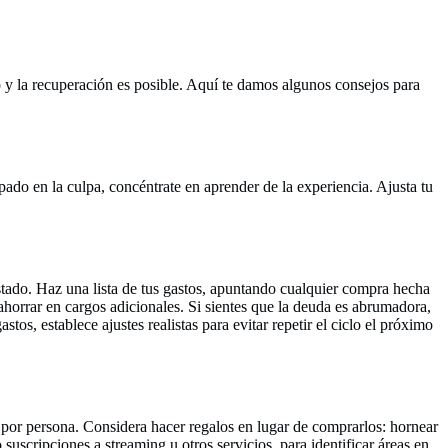
o y la recuperación es posible. Aquí te damos algunos consejos para
ado en la culpa, concéntrate en aprender de la experiencia. Ajusta tu
astado. Haz una lista de tus gastos, apuntando cualquier compra hecha
 ahorrar en cargos adicionales. Si sientes que la deuda es abrumadora,
s, establece ajustes realistas para evitar repetir el ciclo el próximo
y por persona. Considera hacer regalos en lugar de comprarlos: hornear
scripciones a streaming u otros servicios, para identificar áreas en