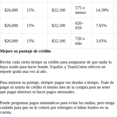
575 o
$26,000
15%
$22,100
14.39%
menos
620–
$26,000
15%
$22,100
7.65%
659
720 o
$26,000
15%
$22,100
3.65%
más
Mejore su puntaje de crédito
Revise cada cierto tiempo su crédito para asegurarse de que nadie lo
haya usado para hacer fraude. Equifax y TransUnion ofrecen un
reporte gratis una vez al año.
Para mejorar su puntaje, siempre pague sus deudas a tiempo. Trate de
pagar su tarjeta de crédito el mismo mes de la compra para no tener
que pagar intereses ni hacer pagos mensuales.
Puede programar pagos automáticos para evitar las multas, pero tenga
cuidado para que no le cobren por sobregiro si faltan fondos en su
cuenta.