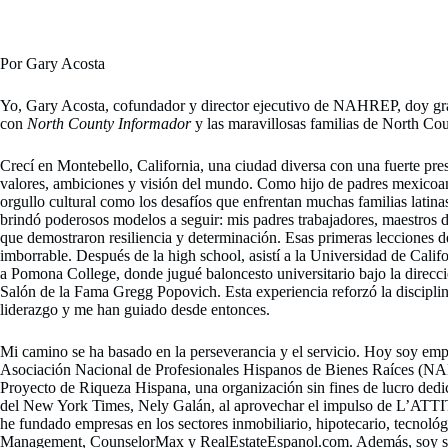
Por Gary Acosta
Yo, Gary Acosta, cofundador y director ejecutivo de NAHREP, doy gra
con
North County Informador
y las maravillosas familias de North Cou
Crecí en Montebello, California, una ciudad diversa con una fuerte pre
valores, ambiciones y visión del mundo. Como hijo de padres mexicoam
orgullo cultural como los desafíos que enfrentan muchas familias lati
brindó poderosos modelos a seguir: mis padres trabajadores, maestros d
que demostraron resiliencia y determinación. Esas primeras lecciones d
imborrable. Después de la high school, asistí a la Universidad de Cali
a Pomona College, donde jugué baloncesto universitario bajo la direcc
Salón de la Fama Gregg Popovich. Esta experiencia reforzó la disciplina
liderazgo y me han guiado desde entonces.
Mi camino se ha basado en la perseverancia y el servicio. Hoy soy emp
Asociación Nacional de Profesionales Hispanos de Bienes Raíces (NAH
Proyecto de Riqueza Hispana, una organización sin fines de lucro ded
del New York Times, Nely Galán, al aprovechar el impulso de L’ATTITU
he fundado empresas en los sectores inmobiliario, hipotecario, tecnol
Management, CounselorMax y RealEstateEspanol.com. Además, soy socio