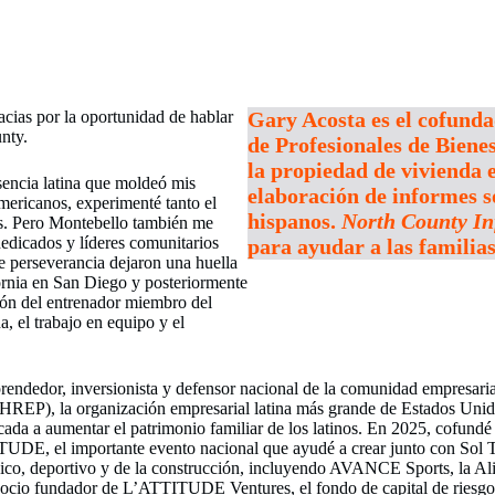
cias por la oportunidad de hablar
Gary Acosta es el cofunda
nty.
de Profesionales de Bien
la propiedad de vivienda 
sencia latina que moldeó mis
elaboración de informes s
ericanos, experimenté tanto el
hispanos.
North County I
nas. Pero Montebello también me
edicados y líderes comunitarios
para ayudar a las familia
e perseverancia dejaron una huella
fornia en San Diego y posteriormente
ión del entrenador miembro del
, el trabajo en equipo y el
rendedor, inversionista y defensor nacional de la comunidad empresari
REP), la organización empresarial latina más grande de Estados Unid
icada a aumentar el patrimonio familiar de los latinos. En 2025, cofu
DE, el importante evento nacional que ayudé a crear junto con Sol Tru
ógico, deportivo y de la construcción, incluyendo AVANCE Sports, la A
 fundador de L’ATTITUDE Ventures, el fondo de capital de riesgo más