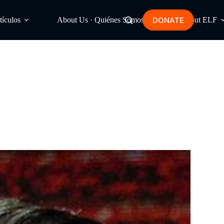
DONATE
tículos
About Us · Quiénes Somos
About ELF