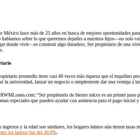
sde México hace más de 25 años en busca de mejores oportunidades pa
ablamos sobre lo que queremos dejarles a nuestros hijos—no solo valo
ugar donde vivir—es construir algo duradero. Ser propietario de una viv
s.
etario
propietario promedio tiene casi 40 veces más riqueza que el inquilino 
r la universidad, lanzar un negocio o simplemente dar una ventaja a la
WMLoans.com: “Ser propietario de bienes raíces es un primer paso para
amas especiales que pueden ayudar con asistencia para el pago inicial y
ingresos y la edad son similares, los hogares latinos aún tienen tasas 
tre los latinos fue del 49.8%
.