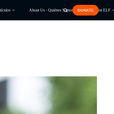
DONATE
tículos
About Us · Quiénes Somos
About ELF