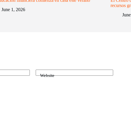
ucación financiera comienza en casa este verano
El Centro 
recursos gr
June 1, 2026
June
Website