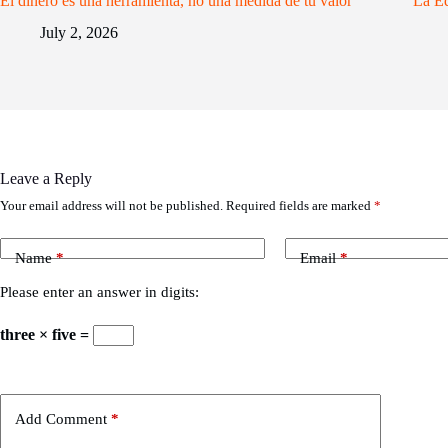
El dinero es una herramienta, no una medida de tu valor
La Ed
July 2, 2026
Leave a Reply
Your email address will not be published.
Required fields are marked
*
Name
*
Email
*
Please enter an answer in digits:
three × five =
Add Comment
*